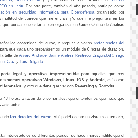
TECO en León
. Por otra parte, también el año pasado, participé como
zación en seguridad informática para Ciberdefensa
organizado por
a multitud de correos que me enviáis y/o que me preguntáis en los
o que pensar que estaría bien organizar un Curso Online de Análisis
iseñar los contenidos del curso, y propuse a varios
profesionales del
 para que cada uno preparásemos un módulo de 6 horas de duración.
la talla de
Álvaro Andrade
,
Jaime Andrés Restrepo DragonJAR
,
Yago
nni Cruz
y
Luis Delgado
.
a
parte legal y operativa, imprescindible para
aquellos que nos
de sistemas operativos Windows, Linux, IOS y Android
, así como
ntiforensics
, y otro que tiene que ver con
Reversing y Rootkits
.
de 48 horas, a razón de 6 semanales, que entendemos que hace que
s asistentes.
icando
los detalles del curso
. Ahí podéis echar un vistazo al temario,
ar interesado es de diferentes países, se hace imprescindible que el