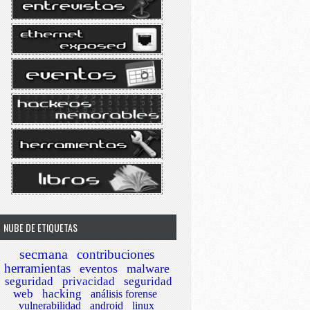
NUBE DE ETIQUETAS
secmana
contribuciones
herramientas
eventos
malware
seguridad
privacidad
seguridad
web
hacking
análisis forense
vulnerabilidad
android
linux