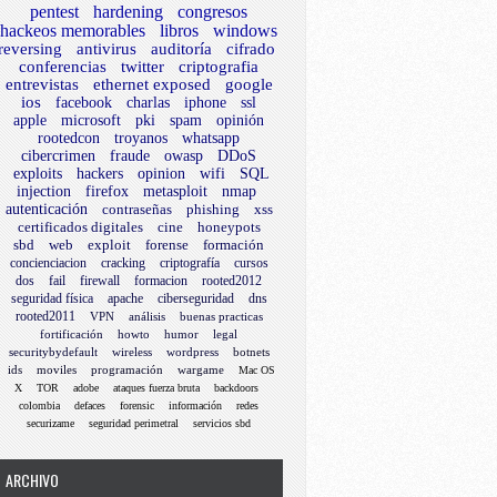
pentest
hardening
congresos
hackeos memorables
libros
windows
reversing
antivirus
auditoría
cifrado
conferencias
twitter
criptografia
entrevistas
ethernet exposed
google
ios
facebook
charlas
iphone
ssl
apple
microsoft
pki
spam
opinión
rootedcon
troyanos
whatsapp
cibercrimen
fraude
owasp
DDoS
exploits
hackers
opinion
wifi
SQL
injection
firefox
metasploit
nmap
autenticación
contraseñas
phishing
xss
certificados digitales
cine
honeypots
sbd
web
exploit
forense
formación
concienciacion
cracking
criptografía
cursos
dos
fail
firewall
formacion
rooted2012
seguridad física
apache
ciberseguridad
dns
rooted2011
VPN
análisis
buenas practicas
fortificación
howto
humor
legal
securitybydefault
wireless
wordpress
botnets
ids
moviles
programación
wargame
Mac OS
X
TOR
adobe
ataques fuerza bruta
backdoors
colombia
defaces
forensic
información
redes
securizame
seguridad perimetral
servicios sbd
ARCHIVO