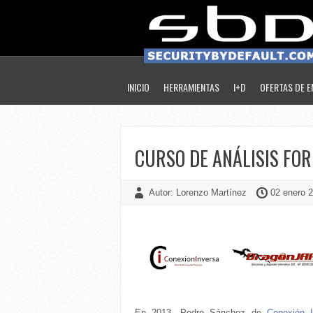
INICIO
HERRAMIENTAS
I+D
OFERTAS DE 
CURSO DE ANÁLISIS FO
Autor: Lorenzo Martínez
02 enero 2
En 2013, Pedro Sánchez de
Conexión I