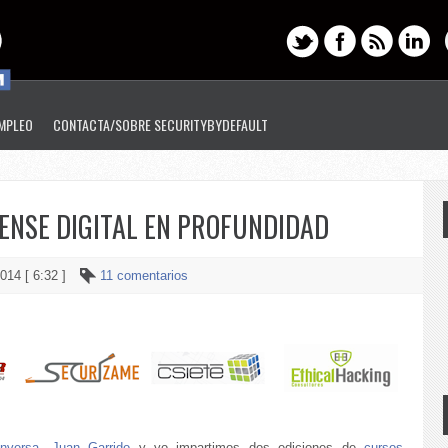
EMPLEO
CONTACTA/SOBRE SECURITYBYDEFAULT
RENSE DIGITAL EN PROFUNDIDAD
014 [ 6:32 ]
11 comentarios
nversa
,
Juan Garrido
y yo impartimos dos ediciones de
cursos