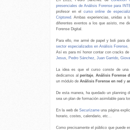
presenciales de Análisis Forense para IN
profesor en el
curso online de especiali
Criptored
. Ambas experiencias, unidas a l
diferentes eventos a los que asisto, me di
Forense Digital.
Para ello, me armé de papel y boli para d
sector especializados en Análisis Forense
,
Así es para mí honor contar con cracks de 
Jesus
,
Pedro Sánchez
,
Juan Garrido
,
Giova
La idea es que el curso conste de un
dedicamos al
peritaje
,
Análisis Forense 
un módulo de
Análisis Forense en red
y
a
De esta manera, ha quedado un planning 
sea un plan de formación asimilable para lo
En la web de
Securízame
una página expl
horario, costes, calendario, etc…
Como precisamente el público que puede est