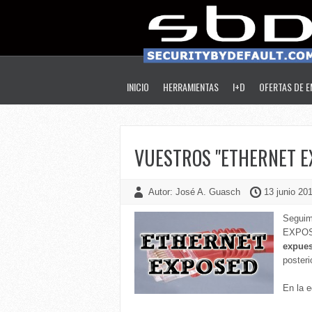
INICIO
HERRAMIENTAS
I+D
OFERTAS DE 
VUESTROS "ETHERNET E
Autor: José A. Guasch
13 junio 201
Seguim
EXPOSE
expues
posteri
En la 