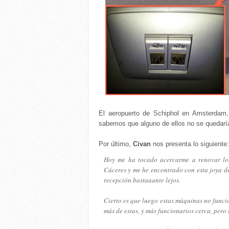
El aeropuerto de Schiphol en Amsterdam,
sabemos que alguno de ellos no se quedaría
Por último,
Civan
nos presenta lo siguiente:
Hoy me ha tocado acercarme a renovar los
Cáceres y me he encontrado con esta joya de
recepción bastaaante lejos.
Cierto es que luego estas máquinas no func
más de estas, y más funcionarios cerca, pero 