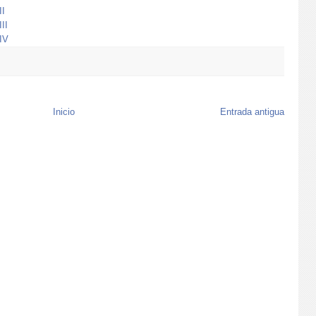
I
II
IV
Inicio
Entrada antigua