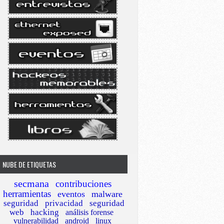
NUBE DE ETIQUETAS
secmana
contribuciones
herramientas
eventos
malware
seguridad
privacidad
seguridad
web
hacking
análisis forense
vulnerabilidad
android
linux