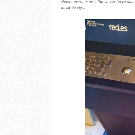
Quiero pensar y no fallar en que luego habr
no me da algo.