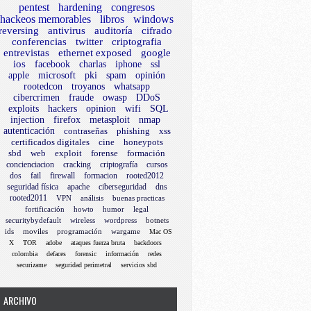
pentest
hardening
congresos
hackeos memorables
libros
windows
reversing
antivirus
auditoría
cifrado
conferencias
twitter
criptografia
entrevistas
ethernet exposed
google
ios
facebook
charlas
iphone
ssl
apple
microsoft
pki
spam
opinión
rootedcon
troyanos
whatsapp
cibercrimen
fraude
owasp
DDoS
exploits
hackers
opinion
wifi
SQL
injection
firefox
metasploit
nmap
autenticación
contraseñas
phishing
xss
certificados digitales
cine
honeypots
sbd
web
exploit
forense
formación
concienciacion
cracking
criptografía
cursos
dos
fail
firewall
formacion
rooted2012
seguridad física
apache
ciberseguridad
dns
rooted2011
VPN
análisis
buenas practicas
fortificación
howto
humor
legal
securitybydefault
wireless
wordpress
botnets
ids
moviles
programación
wargame
Mac OS
X
TOR
adobe
ataques fuerza bruta
backdoors
colombia
defaces
forensic
información
redes
securizame
seguridad perimetral
servicios sbd
ARCHIVO