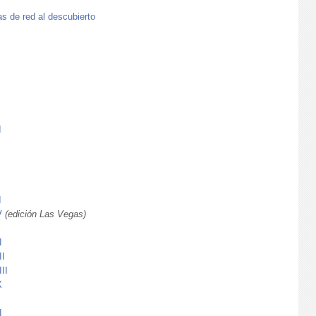
de red al descubierto
I
I
V
(edición Las Vegas)
I
I
II
X
I